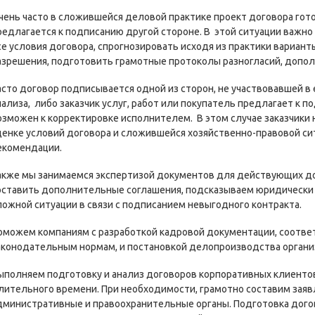
чень часто в сложившейся деловой практике проект договора гот
редлагается к подписанию другой стороне. В этой ситуации важн
се условия договора, спрогнозировать исходя из практики вариан
азрешения, подготовить грамотные протоколы разногласий, допол
асто договор подписывается одной из сторон, не участвовавшей в 
нализа, либо заказчик услуг, работ или покупатель предлагает к 
озможен к корректировке исполнителем. В этом случае заказчики
ценке условий договора и сложившейся хозяйственно-правовой сит
екомендации.
акже мы занимаемся экспертизой документов для действующих до
оставить дополнительные соглашения, подсказываем юридически г
ложной ситуации в связи с подписанием невыгодного контракта.
оможем компаниям с разработкой кадровой документации, соотв
аконодательным нормам, и постановкой делопроизводства органи
ыполняем подготовку и анализ договоров корпоративных клиентов
лительного времени. При необходимости, грамотно составим заяв
дминистративные и правоохранительные органы. Подготовка дого