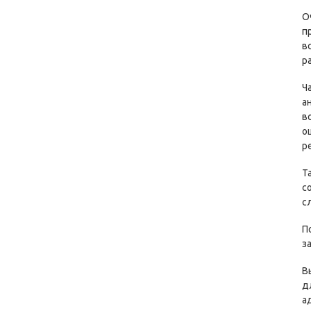
О
п
в
р
Ч
а
в
о
р
Т
с
с
П
з
В
д
а