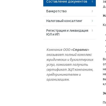
Составление документов
з
д
Банкротство
Н
Налоговый консалтинг
К
Регистрация и ликвидация
ЮЛ и ИП
Компания ООО «
Стратег
»
оказывает полный комплекс
В
юридических и бухгалтерских
о
услуг, помогает получить
н
сертификат ЭЦП компаниям,
н
предпринимателям и
в
организациям.
к
Э
П