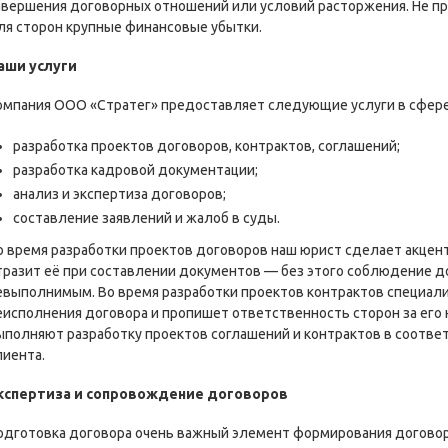
авершения договорных отношений или условий расторжения. Не 
ля сторон крупные финансовые убытки.
аши услуги
омпания ООО «Стратег» предоставляет следующие услуги в сфере
разработка проектов договоров, контрактов, соглашений;
разработка кадровой документации;
анализ и экспертиза договоров;
составление заявлений и жалоб в суды.
о время разработки проектов договоров наш юрист сделает акцент
тразит её при составлении документов — без этого соблюдение д
евыполнимым. Во время разработки проектов контрактов специал
еисполнения договора и пропишет ответственность сторон за его
ыполняют разработку проектов соглашений и контрактов в соотв
лиента.
кспертиза и сопровождение договоров
одготовка договора очень важный элемент формирования догово