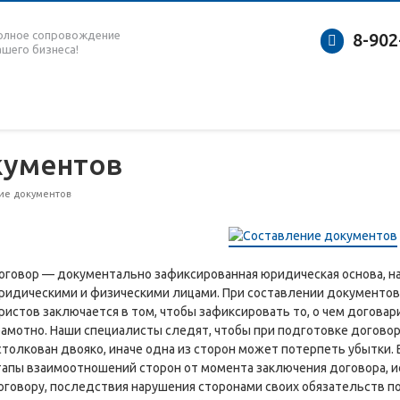
олное сопровождение
8-902
ашего бизнеса!
кументов
ие документов
оговор — документально зафиксированная юридическая основа, н
ридическими и физическими лицами. При составлении документов,
ристов заключается в том, чтобы зафиксировать то, о чем догова
рамотно. Наши специалисты следят, чтобы при подготовке договора
столкован двояко, иначе одна из сторон может потерпеть убытки.
тапы взаимоотношений сторон от момента заключения договора, и
оговору, последствия нарушения сторонами своих обязательств п