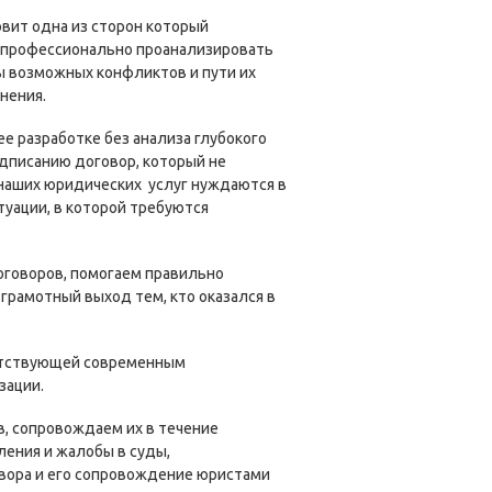
овит одна из сторон который
о профессионально проанализировать
ты возможных конфликтов и пути их
нения.
ее разработке без анализа глубокого
подписанию договор, который не
 наших юридических услуг нуждаются в
уации, в которой требуются
говоров, помогаем правильно
рамотный выход тем, кто оказался в
етствующей современным
зации.
, сопровождаем их в течение
ления и жалобы в суды,
вора и его сопровождение юристами