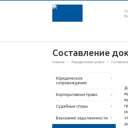
П
В
Составление до
Главная
Юридические услуги
Составлен
Юридическое
сопровождение
Д
ю
Корпоративное право
ю
г
Судебные споры
и
э
Взыскание задолженности
д