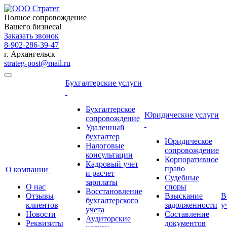
Полное сопровождение
Вашего бизнеса!
Заказать звонок
8-902-286-39-47
г. Архангельск
strateg-post@mail.ru
Бухгалтерские услуги
Бухгалтерское
Юридические услуги
сопровождение
Удаленный
бухгалтер
Юридическое
Налоговые
сопровождение
консультации
Корпоративное
Кадровый учет
право
О компании
и расчет
Судебные
зарплаты
О нас
споры
Восстановление
Отзывы
Взыскание
В
бухгалтерского
клиентов
задолженности
у
учета
Новости
Составление
Аудиторские
Реквизиты
документов