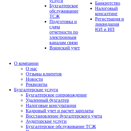
услуги
Банкротство
Бухгалтерское
Налоговый
обслуживание
консалтинг
ТСЖ
Регистрация и
Подготовка и
ликвидация
сдача
ЮЛ и ИП
отчетности по
электронным
каналам связи
Воинский учет
О компании
О нас
Отзывы клиентов
Новости
Реквизиты
Бухгалтерские услуги
Бухгалтерское сопровождение
Удаленный бухгалтер
Налоговые консультации
Кадровый учет и расчет зарплаты
Восстановление бухгалтерского учета
Аудиторские услуги
Бухгалтерское обслуживание ТСЖ