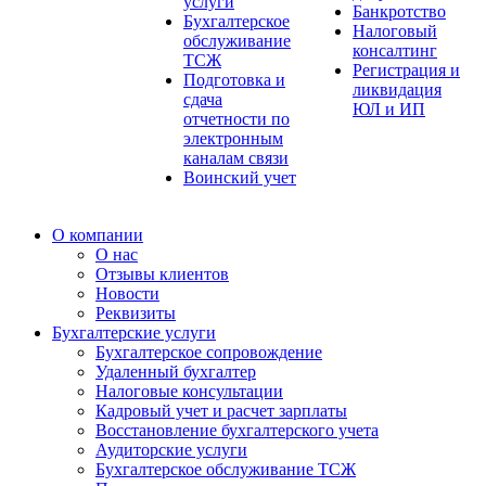
услуги
Банкротство
Бухгалтерское
Налоговый
обслуживание
консалтинг
ТСЖ
Регистрация и
Подготовка и
ликвидация
сдача
ЮЛ и ИП
отчетности по
электронным
каналам связи
Воинский учет
О компании
О нас
Отзывы клиентов
Новости
Реквизиты
Бухгалтерские услуги
Бухгалтерское сопровождение
Удаленный бухгалтер
Налоговые консультации
Кадровый учет и расчет зарплаты
Восстановление бухгалтерского учета
Аудиторские услуги
Бухгалтерское обслуживание ТСЖ