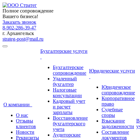
Полное сопровождение
Вашего бизнеса!
Заказать звонок
8-902-286-39-47
г. Архангельск
strateg-post@mail.ru
Бухгалтерские услуги
Бухгалтерское
Юридические услуги
сопровождение
Удаленный
бухгалтер
Юридическое
Налоговые
сопровождение
консультации
Корпоративное
Кадровый учет
право
О компании
и расчет
Судебные
зарплаты
О нас
споры
Восстановление
Отзывы
Взыскание
В
бухгалтерского
клиентов
задолженности
у
учета
Новости
Составление
Аудиторские
Реквизиты
документов